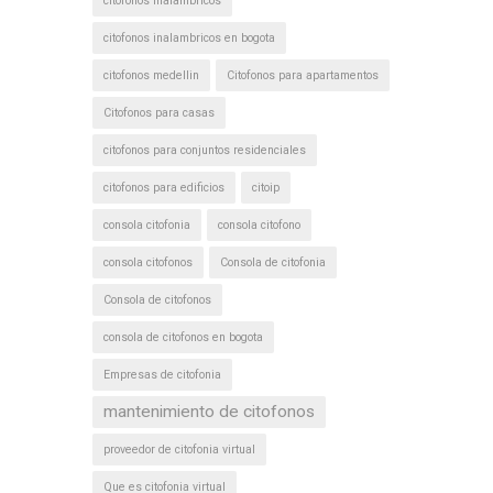
citofonos inalambricos
citofonos inalambricos en bogota
citofonos medellin
Citofonos para apartamentos
Citofonos para casas
citofonos para conjuntos residenciales
citofonos para edificios
citoip
consola citofonia
consola citofono
consola citofonos
Consola de citofonia
Consola de citofonos
consola de citofonos en bogota
Empresas de citofonia
mantenimiento de citofonos
proveedor de citofonia virtual
Que es citofonia virtual