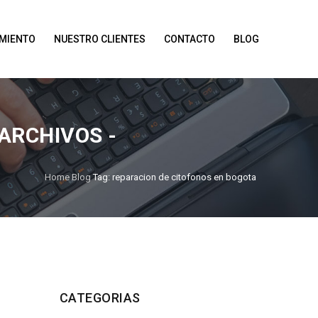
MIENTO
NUESTRO CLIENTES
CONTACTO
BLOG
ARCHIVOS -
Home
Blog
Tag: reparacion de citofonos en bogota
CATEGORIAS