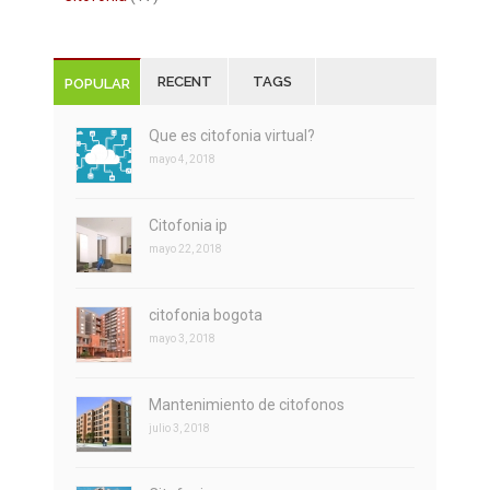
RECENT
TAGS
POPULAR
Que es citofonia virtual?
mayo 4, 2018
Citofonia ip
mayo 22, 2018
citofonia bogota
mayo 3, 2018
Mantenimiento de citofonos
julio 3, 2018