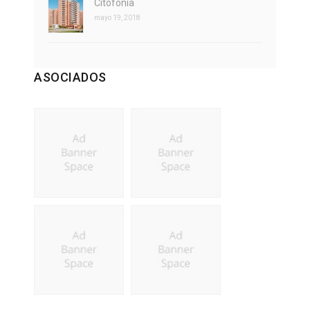
Citofonia
mayo 19, 2018
ASOCIADOS