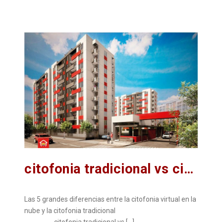
citofonia tradicional vs citofonia virtual en la nube
Las 5 grandes diferencias entre la citofonia virtual en la
nube y la citofonia tradicional
citofonia tradicional vs […]